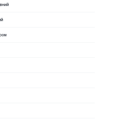
вний
ий
ром