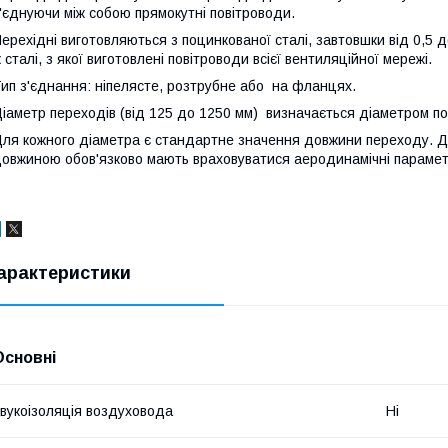
'єднуючи між собою прямокутні повітроводи.
ерехідні виготовляються з поцинкованої сталі, завтовшки від 0,5 д
 сталі, з якої виготовлені повітроводи всієї вентиляційної мережі.
ип з'єднання: ніпелясте, розтрубне або на фланцях.
іаметр переходів (від 125 до 1250 мм) визначається діаметром по
ля кожного діаметра є стандартне значення довжини переходу. 
овжиною обов'язково мають враховуватися аеродинамічні парамет
арактеристики
Основні
вукоізоляція воздуховода
Ні