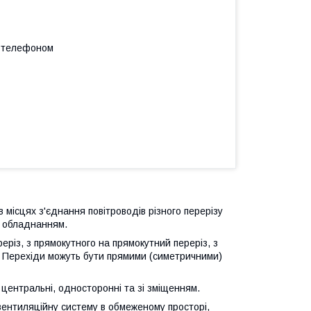
а телефоном
 місцях з'єднання повітроводів різного перерізу
м обладнанням.
реріз, з прямокутного на прямокутний переріз, з
з. Перехіди можуть бути прямими (симетричними)
 центральні, односторонні та зі зміщенням.
вентиляційну систему в обмеженому просторі,