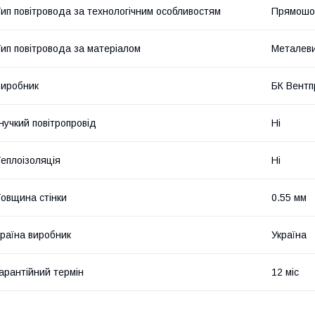
ип повітровода за технологічним особливостям
Прямошо
ип повітровода за матеріалом
Металев
иробник
БК Вентп
нучкий повітропровід
Ні
еплоізоляція
Ні
овщина стінки
0.55 мм
раїна виробник
Україна
арантійний термін
12 міс