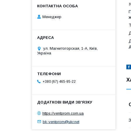
з
П
Менеджер
ж
Т
Д
Д
д
ул. Магнитогорская, 1-А, Київ,
Україна
Х
+380 (67) 465-95-22
https://ventprom.com.ua
З
bk-ventprom@ukr.net