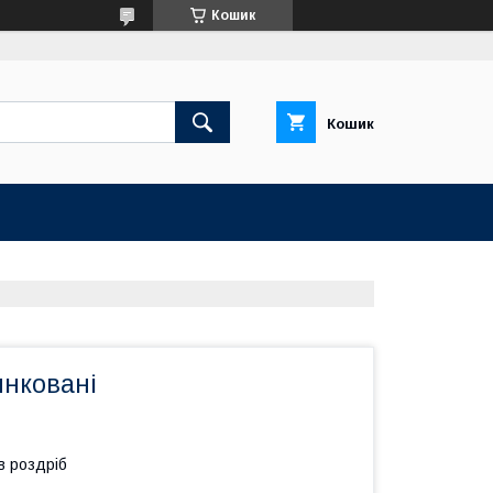
Кошик
Кошик
инковані
в роздріб