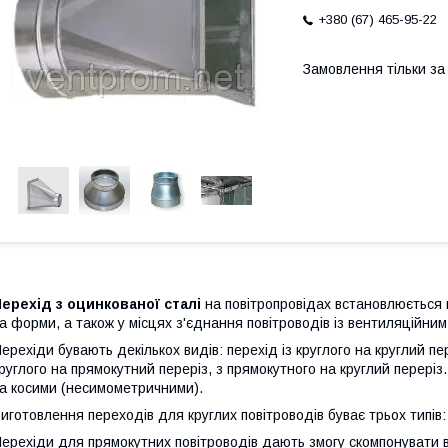
+380 (67) 465-95-22
Замовлення тільки з
ерехід з оцинкованої сталі
на повітропровідах встановлюється в
а форми, а також у місцях з'єднання повітроводів із вентиляційни
ерехіди бувають декількох видів: перехід із круглого на круглий пе
руглого на прямокутний переріз, з прямокутного на круглий перері
а косими (несимометричними).
иготовлення переходів для круглих повітроводів буває трьох типів:
ерехіди для прямокутних повітроводів дають змогу скомпонувати 