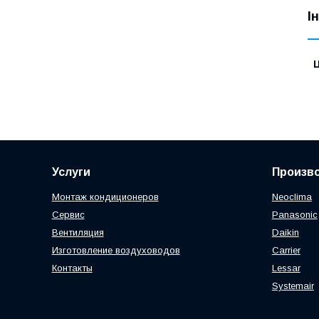
І
Ц
Услуги
Произв
Монтаж кондиционеров
Neoclima
Сервис
Panasonic
Вентиляция
Daikin
Изготовление воздуховодов
Carrier
Контакты
Lessar
Systemair