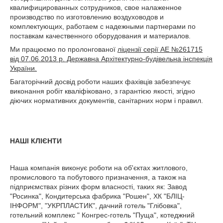
квалифицированных сотрудников, свое налаженное
производство по изготовлению воздуховодов и
комплектующих, работаем с надежными партнерами по
поставкам качественного оборудования и материалов.
Ми працюємо по пролонгованої
ліцензії серії АЕ №261715
від 07.06.2013 р. Державна Архітектурно-будівельна інспекція
України.
Багаторічний досвід роботи наших фахівців забезпечує
виконання робіт кваліфіковано, з гарантією якості, згідно
діючих нормативних документів, санітарних норм і правил.
НАШІ КЛІЄНТИ
Наша компанія виконує роботи на об'єктах житлового,
промислового та побутового призначення, а також на
підприємствах різних форм власності, таких як: Завод
"Росинка", Кондитерська фабрика "Рошен", ХК "БЛІЦ-
ІНФОРМ", "УКРПЛАСТИК", дачний готель "Глібовка",
готельний комплекс " Конгрес-готель "Пуща", котеджний