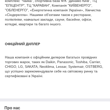
комплекс "Чайка", спортивна база Ф/К "Динамо Київ", ТЦ
"ЕПІЦЕНТР", ТЦ "КАРАВАН", Компанія "КИЇВЕНЕРГО",
"ОБЛЕНЕРГО", «Енергетична компанія України», Хімчистка
«Сіндерелла». Нашими об'єктами також є ресторани,
поліклініки, навчальні заклади, сауни, басейни, офіси,
котеджі, квартири та багато іншого.
ОФІЦІЙНИЙ ДИЛЛЕР
Наша компанія є офіційним дилером багатьох провідних
торгових марок, таких як Daikin, Panasonic, Toshiba, Carrier,
CHIGO, LG, SAKATA, Neoklima, Lessar, Systemair, OSTBERG,
що успішно зарекомендували себе на світовому ринку та
сертифіковані в Україні.
Про нас