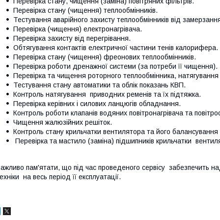
Перевірка стану, чищення (заміна) повітряних фільтрів.
Перевірка стану (чищення) теплообмінників.
Тестування аварійного захисту теплообмінників від замерзання
Перевірка (чищення) електронагрівача.
Перевірка захисту від перегрівання.
Обтягування контактів електричної частини тенів калорифера.
Перевірка стану (чищення) фреонових теплообмінників.
Перевірка роботи дренажної системи (за потреби її чищення).
Перевірка та чищення роторного теплообмінника, натягування
Тестування стану автоматики та облік показань КВП.
Контроль натягування приводних ременів та їх підтяжка.
Перевірка керівних і силових ланцюгів обладнання.
Контроль роботи клапанів водяних повітронагрівача та повітр
Чищення жалюзійних решіток.
Контроль стану крильчатки вентилятора та його балансування 
Перевірка та мастило (заміна) підшипників крильчатки вентиля
ажливо пам'ятати, що під час проведеного сервісу забезпечить над
ехніки на весь період її експлуатації.