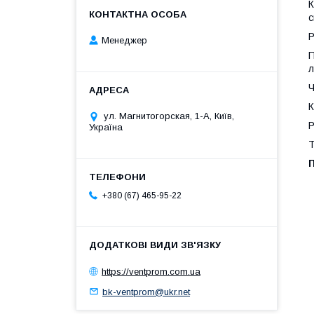
К
с
Р
Менеджер
П
л
Ч
К
ул. Магнитогорская, 1-А, Київ,
Р
Україна
Т
П
+380 (67) 465-95-22
https://ventprom.com.ua
bk-ventprom@ukr.net