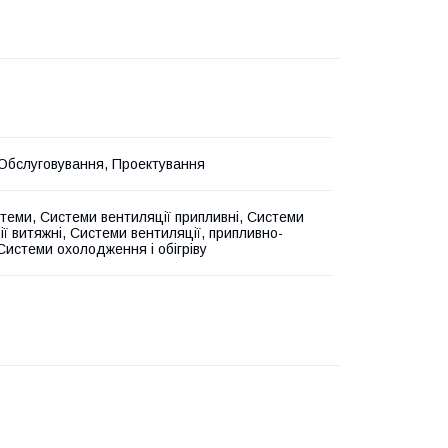
Обслуговування, Проектування
стеми, Системи вентиляції припливні, Системи
ії витяжні, Системи вентиляції, припливно-
 Системи охолодження і обігріву