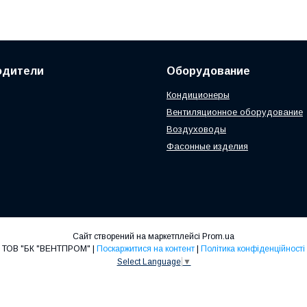
одители
Оборудование
Кондиционеры
Вентиляционное оборудование
Воздуховоды
Фасонные изделия
Сайт створений на маркетплейсі
Prom.ua
ТОВ "БК "ВЕНТПРОМ" |
Поскаржитися на контент
|
Політика конфіденційності
Select Language
▼