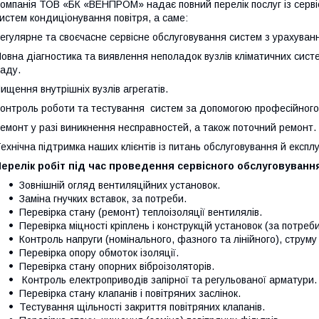
омпанія ТОВ «БК «ВЕНПРОМ» надає повний перелік послуг із серві
истем кондиціонування повітря, а саме:
егулярне та своєчасне сервісне обслуговування систем з урахуван
овна діагностика та виявлення неполадок вузлів кліматичних сист
аду.
ищення внутрішніх вузлів агрегатів.
онтроль роботи та тестування систем за допомогою професійног
емонт у разі виникнення несправностей, а також поточний ремонт.
ехнічна підтримка наших клієнтів із питань обслуговування й експл
ерелік робіт під час проведення сервісного обслуговуванн
Зовнішній огляд вентиляційних установок.
Заміна гнучких вставок, за потреби.
Перевірка стану (ремонт) теплоізоляції вентилялів.
Перевірка міцності кріплень і конструкцій установок (за потреби
Контроль напруги (номінального, фазного та лінійного), струму
Перевірка опору обмоток ізоляції.
Перевірка стану опорних віброізоляторів.
Контроль електроприводів запірної та регульованої арматури.
Перевірка стану клапанів і повітряних заслінок.
Тестування щільності закриття повітряних клапанів.