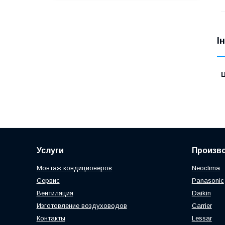
І
Ц
Услуги
Произв
Монтаж кондиционеров
Neoclima
Сервис
Panasonic
Вентиляция
Daikin
Изготовление воздуховодов
Carrier
Контакты
Lessar