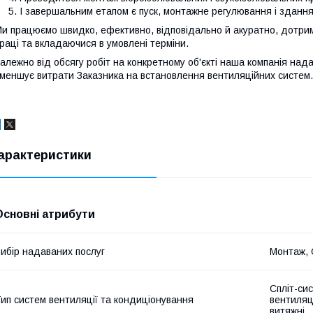
І завершальним етапом є пуск, монтажне регулювання і здання
и працюємо швидко, ефективно, відповідально й акуратно, дотриму
раці та вкладаючися в умовлені терміни.
алежно від обсягу робіт на конкретному об'єкті наша компанія нада
меншує витрати Заказника на встановлення вентиляційних систем.
арактеристики
Основні атрибути
ибір надаваних послуг
Монтаж, 
Спліт-си
ип систем вентиляції та кондиціонування
вентиляц
витяжні