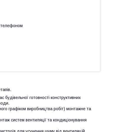
а телефоном
тапів.
ас будівельної готовності конструктивних
води.
ного графіком виробництва робіт) монтажне та
онтаж систем вентиляції та кондиціонування
ристроїв для усунення шуму від вентиляцій.