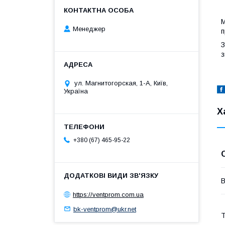
М
Менеджер
п
З
з
ул. Магнитогорская, 1-А, Київ,
Україна
Х
+380 (67) 465-95-22
В
https://ventprom.com.ua
bk-ventprom@ukr.net
Т