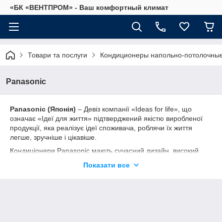
«БК «ВЕНТПРОМ» - Ваш комфортный климат
Товари та послуги
Кондиционеры напольно-потолочны
Panasonic
Panasonic (Японія)
– Девіз компанії «Ideas for life», що
означає «Ідеї для життя» підтверджений якістю виробленої
продукції, яка реалізує ідеї споживача, роблячи їх життя
легше, зручніше і цікавіше.
Кондиціонери Panasonic мають сучасний дизайн, високий
ККД, низький рівень шуму і гарантовану якість, а також
Показати все
забезпечують різноманітність функціональних можливостей,
зручність експлуатації, енергоефективність, а головне,
турбота про Ваше здоров'я і навколишнього середовища.