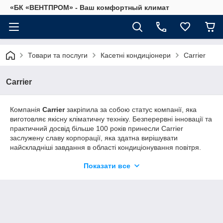
«БК «ВЕНТПРОМ» - Ваш комфортный климат
Товари та послуги
Касетні кондиціонери
Carrier
Carrier
Компанія
Carrier
закріпила за собою статус компанії, яка
виготовляє якісну кліматичну техніку. Безперервні інновації та
практичний досвід більше 100 років принесли Carrier
заслужену славу корпорації, яка здатна вирішувати
найскладніші завдання в області кондиціонування повітря.
Якість кліматичного обладнання Carrier відповідає всім
Показати все
сучасним вимогам і підтверджено необхідними
сертифікатами.