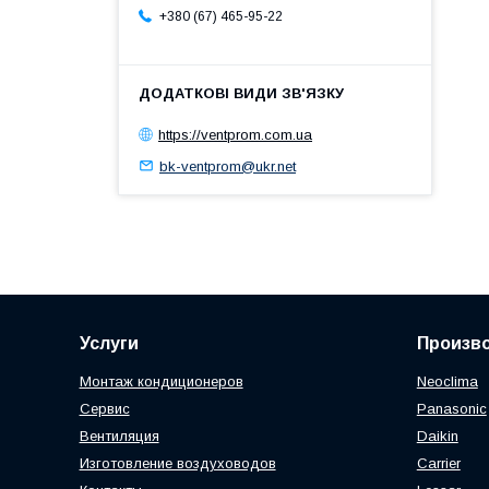
+380 (67) 465-95-22
https://ventprom.com.ua
bk-ventprom@ukr.net
Услуги
Произв
Монтаж кондиционеров
Neoclima
Сервис
Panasonic
Вентиляция
Daikin
Изготовление воздуховодов
Carrier