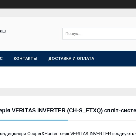
Ваш
АС
КОНТАКТЫ
ДОСТАВКА И ОПЛАТА
ерія VERITAS INVERTER (CH-S_FTXQ) спліт-сист
ондиціонери Cooper&Hunter серії VERITAS INVERTER поєднують у 