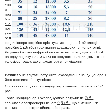
нач
енн
я
при
бли
зної
пот
ужн
ості
кондиціонера потрібно орієнтуватися, що на 1 м2 площі
потрібно 1 кВт (без урахування додаткових теплопритоків).
До даної базової цифри обов'язково потрібно додати 0,15 кВт
на одну людину і 0,2-0,3 кВт на побутові прилади (комп'ютер,
телевізор тощо), що знаходяться в приміщенні.
Важливо
не плутати потужність охолодження кондиціонера з
його споживаної потужністю.
Споживана потужність кондиціонера менше приблизно в 3-4
рази!
2кВт
Тобто, кондиціонер з охолоджуючою потужністю
,
0,6 кВт
споживає електроенергії всього
, що є менше ніж
споживання електрочайника або праски.