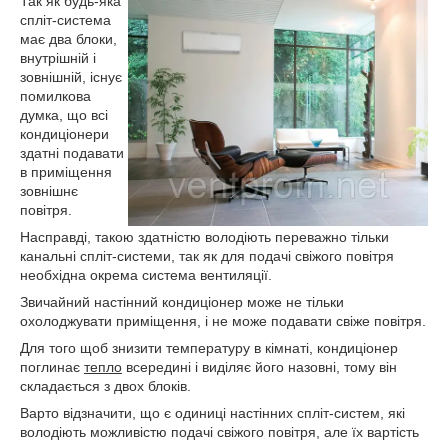
Так як будь-яка
спліт-система
має два блоки,
внутрішній і
зовнішній, існує
помилкова
думка, що всі
кондиціонери
здатні подавати
в приміщення
зовнішнє
повітря.
Насправді, такою здатністю володіють переважно тільки
канальні спліт-системи, так як для подачі свіжого повітря
необхідна окрема система вентиляції.
Звичайний настінний кондиціонер може не тільки
охолоджувати приміщення, і не може подавати свіже повітря.
Для того щоб знизити температуру в кімнаті, кондиціонер
поглинає
тепло
всередині і виділяє його назовні, тому він
складається з двох блоків.
Варто відзначити, що є одиниці настінних спліт-систем, які
володіють можливістю подачі свіжого повітря, але їх вартість