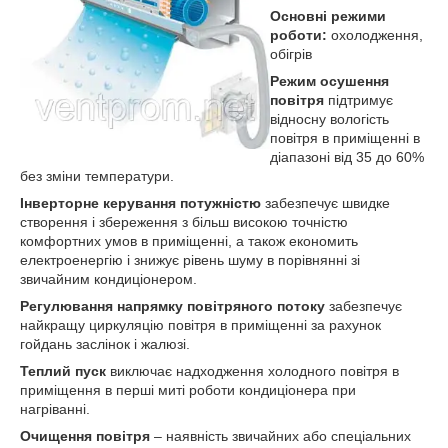
Основні режими
роботи:
охолодження,
обігрів
Режим осушення
повітря
підтримує
відносну вологість
повітря в приміщенні в
діапазоні від 35 до 60%
без зміни температури.
Інверторне керування потужністю
забезпечує швидке
створення і збереження з більш високою точністю
комфортних умов в приміщенні, а також економить
електроенергію і знижує рівень шуму в порівнянні зі
звичайним кондиціонером.
Регулювання напрямку повітряного потоку
забезпечує
найкращу циркуляцію повітря в приміщенні за рахунок
гойдань заслінок і жалюзі.
Теплий пуск
виключає надходження холодного повітря в
приміщення в перші миті роботи кондиціонера при
нагріванні.
Очищення повітря
– наявність звичайних або спеціальних