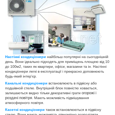
Настінні кондиціонери
найбільш популярні на сьогоднішній
день. Вони ідеально підходять для приміщень площею від 10
до 100м2, таких як квартири, офіси, магазини та ін. Настінні
кондиціонери легкі в експлуатації і прекрасно доповнюють
будь-який інтер'єр.
Канальні кондиціонери
встановлюють в підвісну або
подшівной стелю. Внутрішній блок повністю ховається,
залишаються видно тільки декоративні грати
огорожі і
роздачі повітря
. Мають можливість підмішування
атмосферного повітря.
Касетні кондиціонери
також встановлюються в підвісну
стелю. Вони мають можливість рівномірно розподіляти