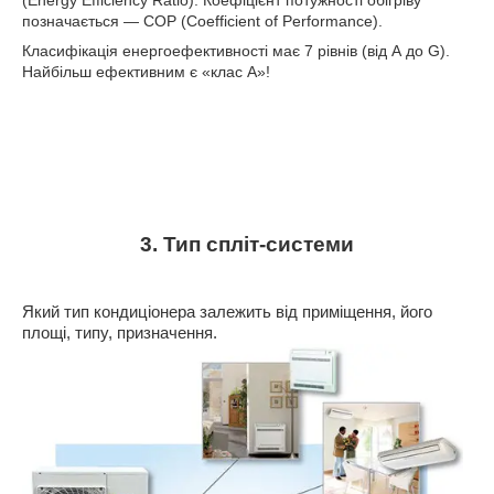
(Energy Efficiency Ratio). Коефіцієнт потужності обігріву
позначається ― COP (Coefficient of Performance).
Класифікація енергоефективності має 7 рівнів (від А до
G
).
Найбільш ефективним є «клас А»!
3. Тип спліт-системи
Який тип кондиціонера залежить від приміщення, його
площі, типу, призначення.