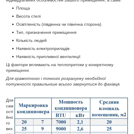
індивідуальних особливостей Вашого приміщення, а саме:
Площа
Висота стелі
Освітленість (південна чи північна сторона)
Тип, призначення приміщення
Кількість людей
Наявність електроприладів
Наявність припливної вентиляції
Ці фактори впливають на теплопритоки у конкретному
приміщенні.
Для грамотного і точного розрахунку необхідної
потужності правильніше всього звернутися до фахівця.
Для
сам
ості
йно
го
виз