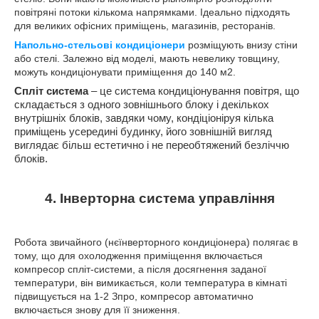
повітряні потоки кількома напрямками. Ідеально підходять
для великих офісних приміщень, магазинів, ресторанів.
Напольно-стельові кондиціонери
розміщують внизу стіни
або стелі. Залежно від моделі, мають невелику товщину,
можуть кондиціонувати приміщення до 140 м2.
Спліт система
– це система кондиціонування повітря, що
складається з одного зовнішнього блоку і декількох
внутрішніх блоків, завдяки чому, кондіціоніруя кілька
приміщень усередині будинку, його зовнішній вигляд
виглядає більш естетично і не переобтяжений безліччю
блоків.
4. Інверторна система управління
Робота звичайного (нєїнверторного кондиціонера) полягає в
тому, що для охолодження приміщення включається
компресор спліт-системи, а після досягнення заданої
температури, він вимикається, коли температура в кімнаті
підвищується на 1-2 З
про
, компресор автоматично
включається знову для її зниження.